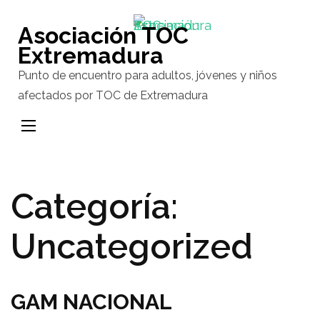
Saltar
al
Asociación TOC
contenido
Extremadura
(presiona
Punto de encuentro para adultos, jóvenes y niños
la
afectados por TOC de Extremadura
tecla
Intro)
Categoría:
Uncategorized
GAM NACIONAL