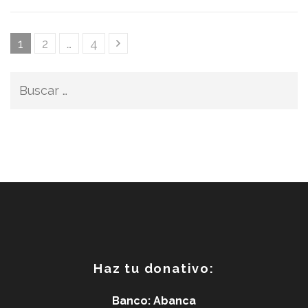
Paginación
Página
Página
Página
1
2
…
4
de
entradas
Buscar:
Haz tu donativo:
Banco: Abanca