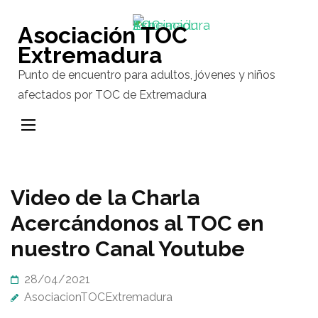
Saltar
al
Asociación TOC
contenido
Extremadura
(presiona
Punto de encuentro para adultos, jóvenes y niños
la
afectados por TOC de Extremadura
tecla
Intro)
Video de la Charla
Acercándonos al TOC en
nuestro Canal Youtube
28/04/2021
AsociacionTOCExtremadura