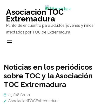
Saltar
al
Asociación TOC
contenido
Extremadura
(presiona
Punto de encuentro para adultos, jóvenes y niños
la
afectados por TOC de Extremadura
tecla
Intro)
Noticias en los periódicos
sobre TOC y la Asociación
TOC Extremadura
25/08/2021
AsociacionTOCExtremadura