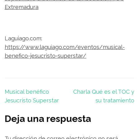
Extremadura
Laguiago.com:
https://www.laguiago.com/eventos/musical-
benefico-jesucristo-superstar/
Navegación
Musical benéfico
Charla Qué es el TOC y
de
Jesucristo Superstar
su tratamiento
entradas
Deja una respuesta
Tu dirección de correo electrónico no será