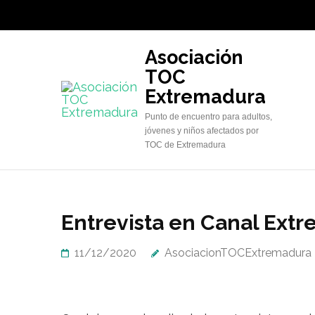
Saltar
al
contenido
Asociación
(presiona
TOC
la
Extremadura
tecla
Punto de encuentro para adultos,
Intro)
jóvenes y niños afectados por
TOC de Extremadura
Entrevista en Canal Ext
11/12/2020
AsociacionTOCExtremadura