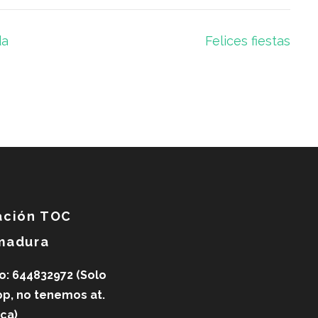
da
Felices fiestas
ación TOC
madura
o: 644832972 (Solo
p, no tenemos at.
ica)