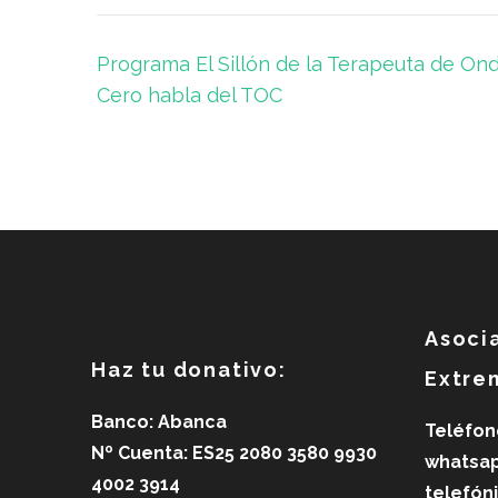
Navegación
Programa El Sillón de la Terapeuta de On
de
Cero habla del TOC
entradas
Asoci
Haz tu donativo:
Extre
Banco: Abanca
Teléfon
Nº Cuenta: ES25 2080 3580 9930
whatsap
4002 3914
telefón