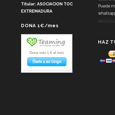
Titular: ASOCIACION TOC
Puede m
EXTREMADURA
whatsap
asociac
DONA 1€/mes
HAZ T