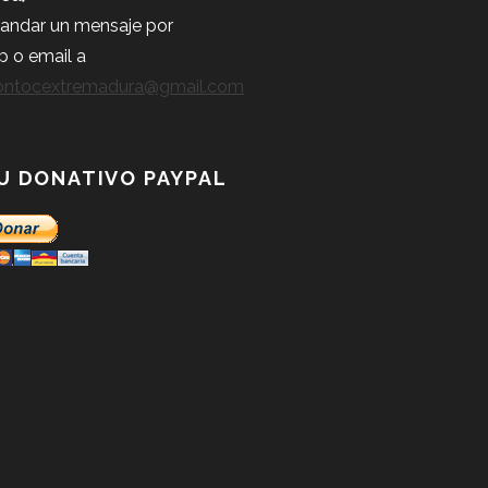
andar un mensaje por
p o
email a
iontocextremadura@gmail.com
U DONATIVO PAYPAL