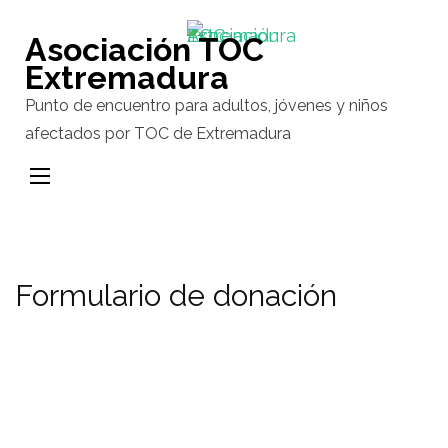
Saltar
al
Asociación TOC
contenido
Extremadura
(presiona
Punto de encuentro para adultos, jóvenes y niños
la
afectados por TOC de Extremadura
tecla
Intro)
Formulario de donación