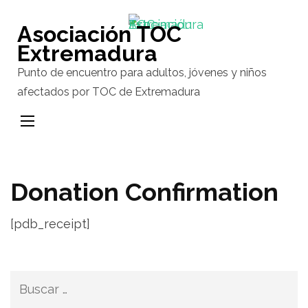
Saltar
al
Asociación TOC
contenido
Extremadura
(presiona
Punto de encuentro para adultos, jóvenes y niños
la
afectados por TOC de Extremadura
tecla
Intro)
Donation Confirmation
[pdb_receipt]
Buscar: