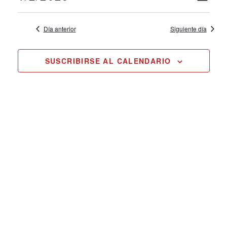
Na
DÍA
02/01/2023
Selecciona
de
de
la
Día anterior
Siguiente día
vis
fecha.
vis
de
SUSCRIBIRSE AL CALENDARIO
Ev