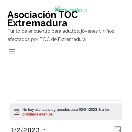
Saltar
al
Asociación TOC
contenido
Extremadura
(presiona
Punto de encuentro para adultos, jóvenes y niños
la
afectados por TOC de Extremadura
tecla
Intro)
Eventos
No hay eventos programados para 02/01/2023. Ir a los
Aviso
próximos eventos
.
en
1/2/2023
Na